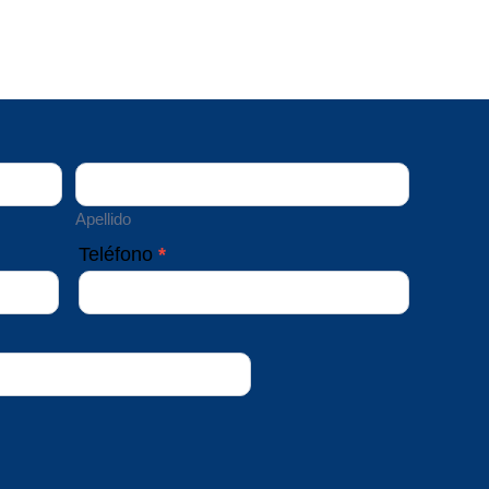
Apellido
Apellido
Teléfono
*